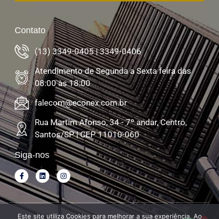
Contato
(13) 3349-0405 | 3349-0406
Atendimento de Segunda a Sexta feira das
08:00 às 18:00
falecom@econex.com.br
Rua Martim Afonso, 34 - 7º andar, Centro,
Santos/SP | CEP 11010-060
Siga-nos
Este site utiliza Cookies para melhorar a sua experiência. Ao