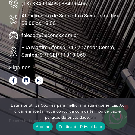
(13) 3349-0405 | 3349-0406
Atendimento de Segunda a Sexta feira das
08:00 às 18:00
falecom@econex.com.br
Rua Martim Afonso, 34 - 7º andar, Centro,
Santos/SP | CEP 11010-060
Siga-nos
Este site utiliza Cookies para melhorar a sua experiência. Ao
1
© Todos os Direitos Reservados
clicar em aceitar você concorda com os termos de uso e
Fale conosco
políticas de privacidade.
Desenvolvido por
Contabilit
Aceitar
Política de Privacidade