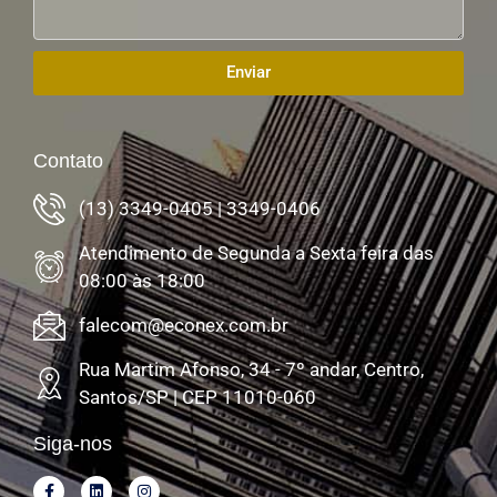
Enviar
Contato
(13) 3349-0405 | 3349-0406
Atendimento de Segunda a Sexta feira das
08:00 às 18:00
falecom@econex.com.br
Rua Martim Afonso, 34 - 7º andar, Centro,
Santos/SP | CEP 11010-060
Siga-nos