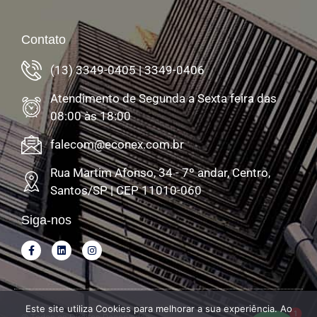
Contato
(13) 3349-0405 | 3349-0406
Atendimento de Segunda a Sexta feira das
08:00 às 18:00
falecom@econex.com.br
Rua Martim Afonso, 34 - 7º andar, Centro,
Santos/SP | CEP 11010-060
Siga-nos
Este site utiliza Cookies para melhorar a sua experiência. Ao
1